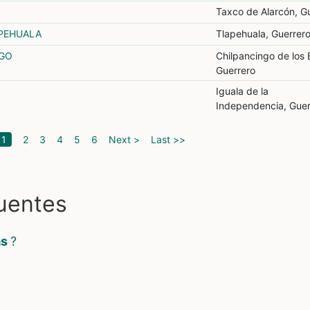
Taxco de Alarcón, G
PEHUALA
Tlapehuala, Guerrer
NGO
Chilpancingo de los 
Guerrero
Iguala de la
Independencia, Guer
(current)
1
2
3
4
5
6
Next >
Last >>
cuentes
as
?