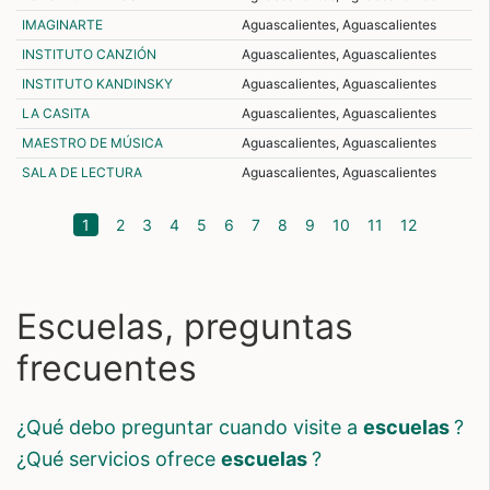
IMAGINARTE
Aguascalientes, Aguascalientes
INSTITUTO CANZIÓN
Aguascalientes, Aguascalientes
INSTITUTO KANDINSKY
Aguascalientes, Aguascalientes
LA CASITA
Aguascalientes, Aguascalientes
MAESTRO DE MÚSICA
Aguascalientes, Aguascalientes
SALA DE LECTURA
Aguascalientes, Aguascalientes
(current)
1
2
3
4
5
6
7
8
9
10
11
12
Escuelas, preguntas
frecuentes
¿qué debo preguntar cuando visite a
escuelas
?
¿qué servicios ofrece
escuelas
?