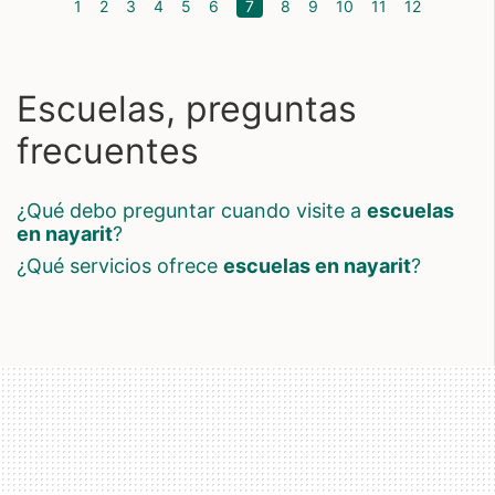
(current)
1
2
3
4
5
6
7
8
9
10
11
12
Escuelas, preguntas
frecuentes
¿qué debo preguntar cuando visite a
escuelas
en nayarit
?
¿qué servicios ofrece
escuelas en nayarit
?