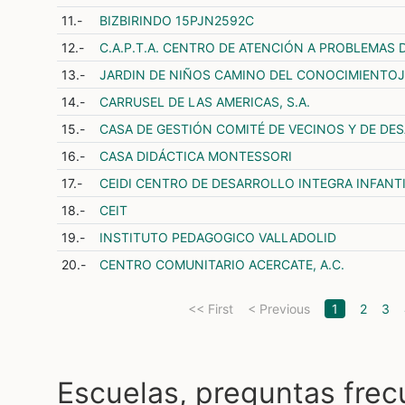
11.-
BIZBIRINDO 15PJN2592C
12.-
C.A.P.T.A. CENTRO DE ATENCIÓN A PROBLEMAS 
13.-
JARDIN DE NIÑOS CAMINO DEL CONOCIMIENTOJ
14.-
CARRUSEL DE LAS AMERICAS, S.A.
15.-
CASA DE GESTIÓN COMITÉ DE VECINOS Y DE DE
16.-
CASA DIDÁCTICA MONTESSORI
17.-
CEIDI CENTRO DE DESARROLLO INTEGRA INFANT
18.-
CEIT
19.-
INSTITUTO PEDAGOGICO VALLADOLID
20.-
CENTRO COMUNITARIO ACERCATE, A.C.
(current)
<< First
< Previous
1
2
3
Escuelas, preguntas fre