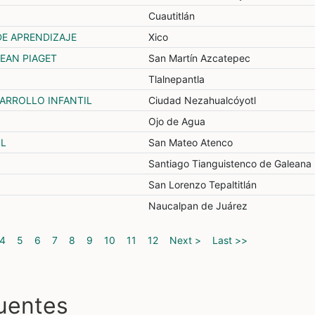
Cuautitlán
DE APRENDIZAJE
Xico
EAN PIAGET
San Martín Azcatepec
Tlalnepantla
SARROLLO INFANTIL
Ciudad Nezahualcóyotl
Ojo de Agua
IL
San Mateo Atenco
Santiago Tianguistenco de Galeana
San Lorenzo Tepaltitlán
Naucalpan de Juárez
4
5
6
7
8
9
10
11
12
Next >
Last >>
cuentes