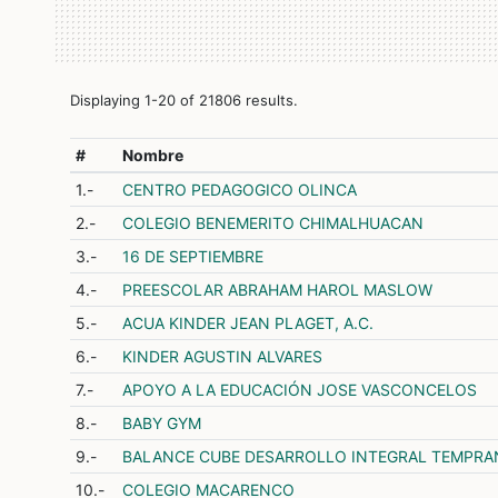
Displaying 1-20 of 21806 results.
#
Nombre
1.-
CENTRO PEDAGOGICO OLINCA
2.-
COLEGIO BENEMERITO CHIMALHUACAN
3.-
16 DE SEPTIEMBRE
4.-
PREESCOLAR ABRAHAM HAROL MASLOW
5.-
ACUA KINDER JEAN PLAGET, A.C.
6.-
KINDER AGUSTIN ALVARES
7.-
APOYO A LA EDUCACIÓN JOSE VASCONCELOS
8.-
BABY GYM
9.-
BALANCE CUBE DESARROLLO INTEGRAL TEMPRAN
10.-
COLEGIO MACARENCO