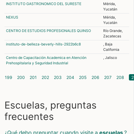
INSTITUTO GASTRONOMICO DEL SURESTE
Mérida,
Yucatán
NEXUS
Mérida,
Yucatán
CENTRO DE ESTUDIOS PROFESIONALES QUINSO
Río Grande,
Zacatecas
instituto-de-belleza-beverly-hills-2922b6c8
, Baja
California
Centro de Capacitación Academica en Atención
, Jalisco
Prehospitalaria y Seguridad Industrial
199
200
201
202
203
204
205
206
207
208
2
Escuelas, preguntas
frecuentes
¿qué debo preguntar cuando visite a
escuelas
?