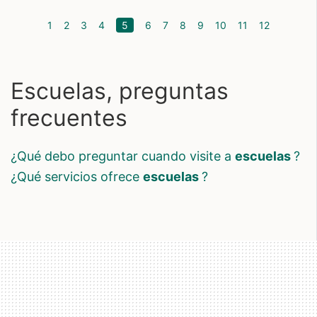
(current)
1
2
3
4
5
6
7
8
9
10
11
12
Escuelas, preguntas
frecuentes
¿qué debo preguntar cuando visite a
escuelas
?
¿qué servicios ofrece
escuelas
?