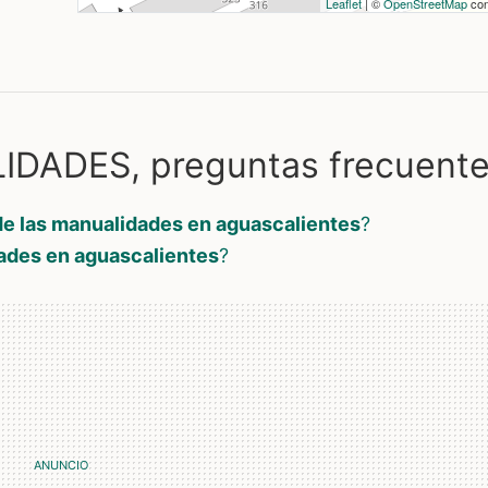
Leaflet
| ©
OpenStreetMap
con
DADES, preguntas frecuent
de las manualidades en aguascalientes
?
dades en aguascalientes
?