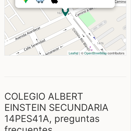
Leaflet
| ©
OpenStreetMap
contributors
COLEGIO ALBERT
EINSTEIN SECUNDARIA
14PES41A, preguntas
frecuentes